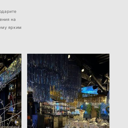
одарите
ения на
щему ярким