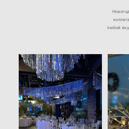
Нового
коллег
любой вку